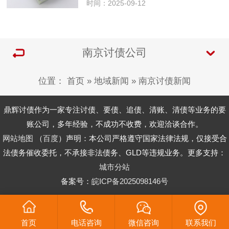
法资质。和杭州讨债公司等其他地区的
时间：2025-09-12
同类机构一样，南京讨债公司的资质直
接关系到催收行为的合法性，以及委托
方的权益能否得到保障。本文将详细…
南京讨债公司
位置：
首页
»
地域新闻
»
南京讨债新闻
鼎辉讨债作为一家专注讨债、要债、追债、清账、清债等业务的要
账公司，多年经验，不成功不收费，欢迎洽谈合作。
网站地图
（
百度
）声明：本公司严格遵守国家法律法规，仅接受合
法债务催收委托，不承接非法债务、GLD等违规业务。更多支持：
城市分站
备案号：
皖ICP备2025098146号
首页
电话咨询
微信咨询
联系我们