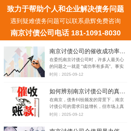
致力于帮助个人和企业解决债务问题
遇到疑难债务问题可以联系鼎辉免费咨询
南京讨债公司电话 181-1091-8030
南京讨债公司的催收成功率有多高？
在委托南京讨债公司时，许多人最关心
的问题之一就是 “成功率有多高”。事实
上，南京讨债公司的催收成功率并非固
时间：2025-09-12
定数值，而是受债务类型、证据完整
性、债务人状态等多种因素影响，差异
如何辨别南京讨债公司的真假？
可能较大。本文将详细分析影响南…
在南京，债务纠纷频发的背景下，南京
讨债公司的需求日益增长，但市场上真
假机构混杂，不少人因误信 “假公司” 而
时间：2025-09-12
遭受损失。辨别南京讨债公司的真假，
不仅能避免财产损失，更能防止卷入法