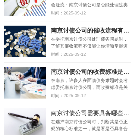
会疑惑：南京讨债公司是否能处理这类
跨区域债务？事实上，正规南京讨债公
时间：2025-09-12
司具备处理异地债务的能力，但流程和
本地债务存在差异，且需满足一定条
南京讨债公司的催收流程有哪些步骤？
件。本文将详细介绍南京讨债公司处
在委托南京讨债公司处理债务问题时，
理…
了解其催收流程不仅能让你清晰掌握进
度，还能判断公司是否正规。正规南京
时间：2025-09-12
讨债公司的催收流程都有明确的步骤和
规范，既保证效率又坚守合法底线。本
南京讨债公司的收费标准是怎样的？
文将详细拆解南京讨债公司的典型催…
在南京，许多人在面临债务难题时会考
虑委托南京讨债公司，而收费标准是关
注的核心问题之一。和杭州讨债公司类
时间：2025-09-12
似，南京讨债公司的收费并非固定数
值，而是受债务难度、金额、催收方式
南京讨债公司需要具备哪些合法资质？
等多种因素影响。本文将详细介绍南
在选择南京讨债公司时，判断其是否正
京…
规的核心标准之一，就是看是否具备合