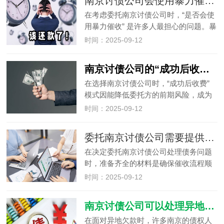
南京讨债公司会使用暴力催收吗？
律纠纷。本文将分享 6 个实用…
在考虑委托南京讨债公司时，“是否会使
用暴力催收” 是许多人最担心的问题。暴
力催收不仅会对债务人造成伤害，还可
时间：2025-09-12
能让委托方卷入法律纠纷。事实上，南
京讨债公司是否使用暴力催收，取决于
南京讨债公司的“成功后收费”模式靠谱吗？
其是否正规合法。本文将详细…
在选择南京讨债公司时，“成功后收费”
模式因能降低委托方的前期风险，成为
许多人的首选。但不少人会疑惑：这种
时间：2025-09-12
模式真的靠谱吗？事实上，南京讨债公
司的 “成功后收费” 模式本身具有合理
委托南京讨债公司需要提供哪些材料？
性，但需结合公司资质、合同…
在决定委托南京讨债公司处理债务问题
时，准备齐全的材料是确保催收流程顺
利启动的关键。正规南京讨债公司会要
时间：2025-09-12
求委托人提供一系列材料，既用于核实
债务真实性，也为制定催收策略提供依
南京讨债公司可以处理异地债务吗？
据。本文将详细列出委托南京讨债公…
在面对异地欠款时，许多南京的债权人