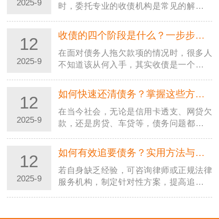
2025-9
时，委托专业的收债机构是常见的解决方
式。但市场上收债机构良莠不齐，若选择
不当，可能不仅追不回欠款，还会陷入法
收债的四个阶段是什么？一步步教你合法高效追回欠款
12
律纠纷或遭受二次损失。因…
在面对债务人拖欠款项的情况时，很多人
2025-9
不知道该从何入手，其实收债是一个有章
法、分阶段的过程。掌握收债的四个阶
段，能让你在追讨欠款时更有条理，既提
如何快速还清债务？掌握这些方法，摆脱负债压力
12
高效率又避免踩坑。本文就…
在当今社会，无论是信用卡透支、网贷欠
2025-9
款，还是房贷、车贷等，债务问题都可能
成为压在人们身上的沉重负担。很多人都
在苦苦寻找快速还清债务的方法，渴望早
如何有效追要债务？实用方法与法律途径全解析
12
日摆脱负债的困扰，重获…
若自身缺乏经验，可咨询律师或正规法律
2025-9
服务机构，制定针对性方案，提高追债成
功率。记住：合法合规是追债的前提，只
有通过正当途径，才能真正维护自身权
益。在商业往来和日常生活…