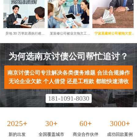
异地 30 万草款遇执行难…
某装修公司被业主拖欠工…
宁波某建材公司被拖欠货…
为何选南京讨债公司帮忙追讨？​
南京讨债公司专注解决各类债务难题 合法合规操作
无论企业欠款 个人借贷 还是工程款 都能快速清收
181-1091-8030
+
+
+
+
2025
30
60
3000
新的出发
全国覆盖城市
商业合作伙伴
成功回款案例