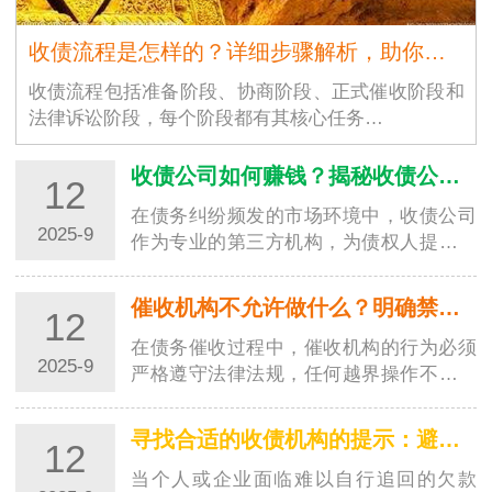
收债流程是怎样的？详细步骤解析，助你高效追回欠款
收债流程包括准备阶段、协商阶段、正式催收阶段和
法律诉讼阶段，每个阶段都有其核心任务…
收债公司如何赚钱？揭秘收债公司的盈利模式
12
在债务纠纷频发的市场环境中，收债公司
2025-9
作为专业的第三方机构，为债权人提供欠
款追讨服务并从中获利。对于很多人来
说，收债公司如何赚钱是一个充满好奇的
催收机构不允许做什么？明确禁区，避免踩坑
12
问题。其实，收债公司的盈…
在债务催收过程中，催收机构的行为必须
2025-9
严格遵守法律法规，任何越界操作不仅会
侵害债务人的合法权益，还可能让委托方
陷入法律纠纷。了解催收机构不允许做的
寻找合适的收债机构的提示：避开陷阱，选对专业帮手
12
事，既能帮助债务人维护…
当个人或企业面临难以自行追回的欠款