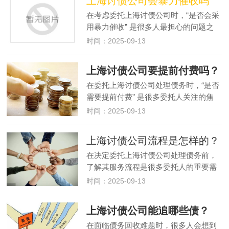
上海讨债公司会暴力催收吗
业务范围需符合法律规定…
在考虑委托上海讨债公司时，“是否会采
用暴力催收” 是很多人最担心的问题之
一。暴力催收不仅可能激化矛盾，还可
时间：2025-09-13
能触犯法律，让委托人陷入不必要的麻
烦。事实上，上海讨债公司是否会暴力
上海讨债公司要提前付费吗？
催收，取决于公司的正规性和运…
在委托上海讨债公司处理债务时，“是否
需要提前付费” 是很多委托人关注的焦
点。事实上，上海讨债公司的付费模式
时间：2025-09-13
并不统一，有的需要提前支付部分费
用，有的则采用 “成功后再付费” 的模
上海讨债公司流程是怎样的？
式，不同模式各有特点，也暗藏…
在决定委托上海讨债公司处理债务前，
了解其服务流程是很多委托人的重要需
求。正规的上海讨债公司会有一套规
时间：2025-09-13
范、透明的操作流程，既能保障委托人
的权益，也能提高债务追讨的效率。下
上海讨债公司能追哪些债？
面就为大家详细拆解上海讨债公司的
在面临债务回收难题时，很多人会想到
典…