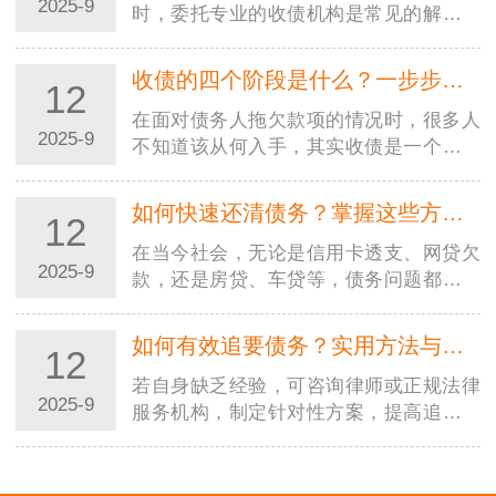
2025-9
时，委托专业的收债机构是常见的解决方
式。但市场上收债机构良莠不齐，若选择
不当，可能不仅追不回欠款，还会陷入法
收债的四个阶段是什么？一步步教你合法高效追回欠款
12
律纠纷或遭受二次损失。因…
在面对债务人拖欠款项的情况时，很多人
2025-9
不知道该从何入手，其实收债是一个有章
法、分阶段的过程。掌握收债的四个阶
段，能让你在追讨欠款时更有条理，既提
如何快速还清债务？掌握这些方法，摆脱负债压力
12
高效率又避免踩坑。本文就…
在当今社会，无论是信用卡透支、网贷欠
2025-9
款，还是房贷、车贷等，债务问题都可能
成为压在人们身上的沉重负担。很多人都
在苦苦寻找快速还清债务的方法，渴望早
如何有效追要债务？实用方法与法律途径全解析
12
日摆脱负债的困扰，重获…
若自身缺乏经验，可咨询律师或正规法律
2025-9
服务机构，制定针对性方案，提高追债成
功率。记住：合法合规是追债的前提，只
有通过正当途径，才能真正维护自身权
益。在商业往来和日常生活…