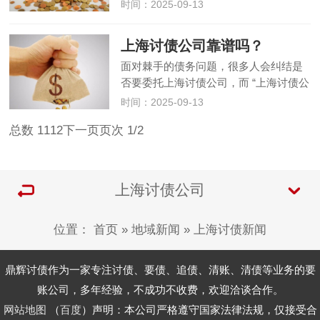
必然会关注的重点问题。不同的上海讨
时间：2025-09-13
债公司在收费标准、方式上存在差异，
了解这些信息不仅能帮助委托人做好预
上海讨债公司靠谱吗？
算，还能辅助判断公司是否正规…
面对棘手的债务问题，很多人会纠结是
否要委托上海讨债公司，而 “上海讨债公
司靠谱吗” 成为大家首要的疑问。事实
时间：2025-09-13
上，上海讨债公司的靠谱程度参差不
总数 11
1
2
下一页
页次 1/2
齐，既有规范运营的专业机构，也有浑
水摸鱼的不良商家，关键在于如何…
上海讨债公司
位置：
首页
»
地域新闻
»
上海讨债新闻
鼎辉讨债作为一家专注讨债、要债、追债、清账、清债等业务的要
账公司，多年经验，不成功不收费，欢迎洽谈合作。
网站地图
（
百度
）声明：本公司严格遵守国家法律法规，仅接受合