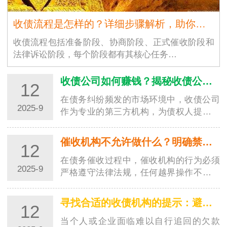
收债流程是怎样的？详细步骤解析，助你高效追回欠款
收债流程包括准备阶段、协商阶段、正式催收阶段和
法律诉讼阶段，每个阶段都有其核心任务…
收债公司如何赚钱？揭秘收债公司的盈利模式
12
在债务纠纷频发的市场环境中，收债公司
2025-9
作为专业的第三方机构，为债权人提供欠
款追讨服务并从中获利。对于很多人来
说，收债公司如何赚钱是一个充满好奇的
催收机构不允许做什么？明确禁区，避免踩坑
12
问题。其实，收债公司的盈…
在债务催收过程中，催收机构的行为必须
2025-9
严格遵守法律法规，任何越界操作不仅会
侵害债务人的合法权益，还可能让委托方
陷入法律纠纷。了解催收机构不允许做的
寻找合适的收债机构的提示：避开陷阱，选对专业帮手
12
事，既能帮助债务人维护…
当个人或企业面临难以自行追回的欠款