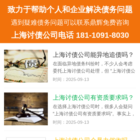
致力于帮助个人和企业解决债务问题
遇到疑难债务问题可以联系鼎辉免费咨询
上海讨债公司电话 181-1091-8030
上海讨债公司能异地追债吗？
在面临异地债务纠纷时，不少人会考虑
委托上海讨债公司处理，但 “上海讨债公
司能异地追债吗” 是大家普遍关心的问
时间：2025-09-13
题。事实上，正规的上海讨债公司具备
异地追债的能力，不过其操作方式、难
上海讨债公司有资质要求吗？
度及注意事项与本地追债存在差…
在选择上海讨债公司时，很多人会疑问
“上海讨债公司有资质要求吗”。事实上，
虽然我国对 “讨债公司” 这一名称的机构
时间：2025-09-13
没有专门的资质审批，但正规的上海讨
债公司仍需具备相应的经营资质，且其