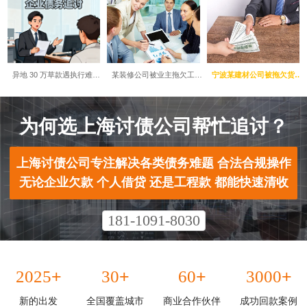
异地 30 万草款遇执行难…
某装修公司被业主拖欠工…
宁波某建材公司被拖欠货…
为何选上海讨债公司帮忙追讨？​
上海讨债公司专注解决各类债务难题 合法合规操作
无论企业欠款 个人借贷 还是工程款 都能快速清收
181-1091-8030
+
+
+
+
2025
30
60
3000
新的出发
全国覆盖城市
商业合作伙伴
成功回款案例