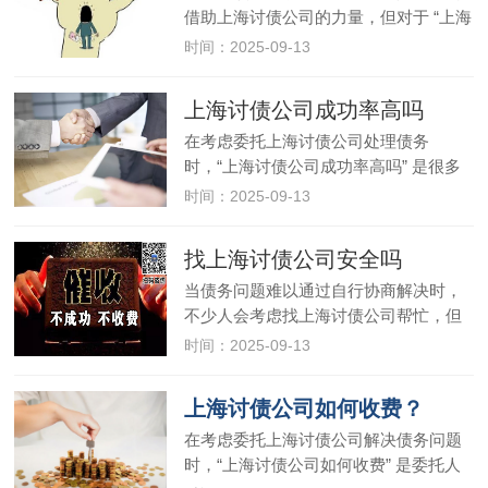
借助上海讨债公司的力量，但对于 “上海
讨债公司能追哪些债” 却并不清楚。事实
时间：2025-09-13
上，正规的上海讨债公司并非所有债务
都能承接，其可追讨的债务类型往往与
上海讨债公司成功率高吗
债务的合法性、证据完整性等…
在考虑委托上海讨债公司处理债务
时，“上海讨债公司成功率高吗” 是很多
人关心的核心问题。事实上，上海讨债
时间：2025-09-13
公司的成功率并非固定数值，而是受多
种因素影响，不同公司、不同债务案件
找上海讨债公司安全吗
的成功率差异可能较大。下面就从影…
当债务问题难以通过自行协商解决时，
不少人会考虑找上海讨债公司帮忙，但
“找上海讨债公司安全吗” 始终是绕不开
时间：2025-09-13
的顾虑。事实上，找上海讨债公司的安
全性并非绝对，既可能因选对机构而顺
上海讨债公司如何收费？
利解决问题，也可能因不慎选择…
在考虑委托上海讨债公司解决债务问题
时，“上海讨债公司如何收费” 是委托人