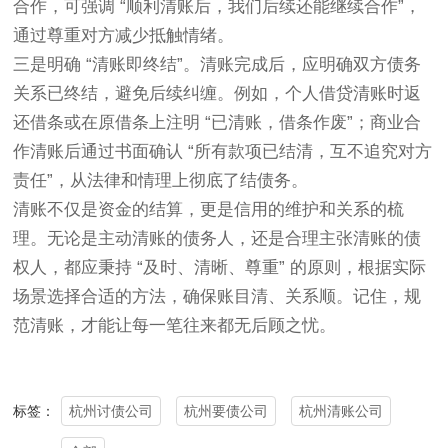
合作，可强调 “顺利清账后，我们后续还能继续合作”，
通过尊重对方减少抵触情绪。
三是明确 “清账即终结”。清账完成后，应明确双方债务
关系已终结，避免后续纠缠。例如，个人借贷清账时返
还借条或在原借条上注明 “已清账，借条作废”；商业合
作清账后通过书面确认 “所有款项已结清，互不追究对方
责任”，从法律和情理上彻底了结债务。
清账不仅是资金的结算，更是信用的维护和关系的梳
理。无论是主动清账的债务人，还是合理主张清账的债
权人，都应秉持 “及时、清晰、尊重” 的原则，根据实际
场景选择合适的方法，确保账目清、关系顺。记住，规
范清账，才能让每一笔往来都无后顾之忧。
杭州讨债公司
杭州要债公司
杭州清账公司
标签：