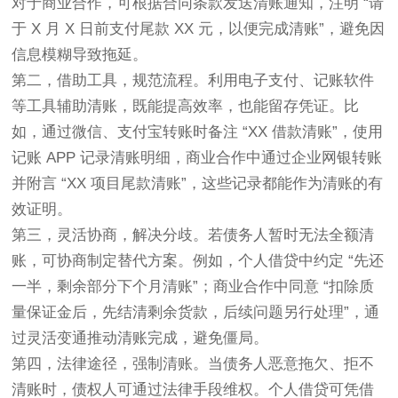
对于商业合作，可根据合同条款发送清账通知，注明 “请
于 X 月 X 日前支付尾款 XX 元，以便完成清账”，避免因
信息模糊导致拖延。
第二，借助工具，规范流程。利用电子支付、记账软件
等工具辅助清账，既能提高效率，也能留存凭证。比
如，通过微信、支付宝转账时备注 “XX 借款清账”，使用
记账 APP 记录清账明细，商业合作中通过企业网银转账
并附言 “XX 项目尾款清账”，这些记录都能作为清账的有
效证明。
第三，灵活协商，解决分歧。若债务人暂时无法全额清
账，可协商制定替代方案。例如，个人借贷中约定 “先还
一半，剩余部分下个月清账”；商业合作中同意 “扣除质
量保证金后，先结清剩余货款，后续问题另行处理”，通
过灵活变通推动清账完成，避免僵局。
第四，法律途径，强制清账。当债务人恶意拖欠、拒不
清账时，债权人可通过法律手段维权。个人借贷可凭借