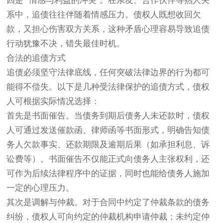
四是 “情感与利益的冲突”。在亲友、合作伙伴等熟人关
系中，追债往往伴随着情感压力。债权人既想收回欠
款，又担心伤害双方关系，这种矛盾心理容易导致追债
行动犹豫不决，错失最佳时机。
合法的追债方式
追债必须坚守法律底线，任何突破法律边界的行为都可
能得不偿失。以下是几种受法律保护的追债方式，债权
人可根据实际情况选择：
首先是书面催告。当债务到期后债务人未还款时，债权
人可通过发送催款函、律师函等书面形式，明确告知债
务人欠款事实、还款期限及逾期后果（如承担利息、诉
讼费等）。书面催告不仅能正式向债务人主张权利，还
可作为后续法律程序中的证据，同时也能给债务人施加
一定的心理压力。
其次是调解与仲裁。对于合同中约定了仲裁条款的债务
纠纷，债权人可向约定的仲裁机构申请仲裁；未约定仲