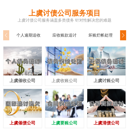
上虞讨债公司服务项目
上虞讨债公司服务涵盖多类债务 针对性解决您的难题
个人逾期追收
应收账款追讨
坏账烂帐处理
公
上虞催收公司
上虞收账公司
上虞讨账公司
上虞催债公司
上虞要账公司
上虞清债公司