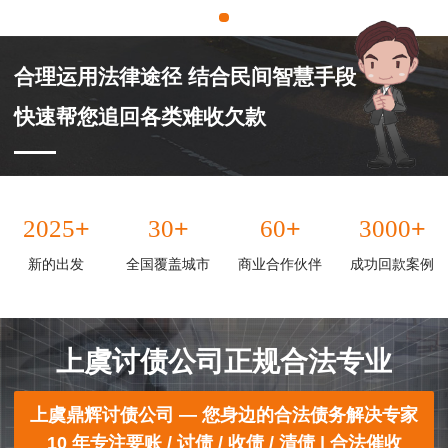
合理运用法律途径 结合民间智慧手段
快速帮您追回各类难收欠款
+
+
+
+
2025
30
60
3000
新的出发
全国覆盖城市
商业合作伙伴
成功回款案例
上虞讨债公司正规合法专业
上虞鼎辉讨债公司 — 您身边的合法债务解决专家
10 年专注要账 / 讨债 / 收债 / 清债 | 合法催收