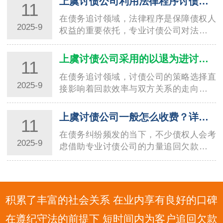
上虞讨债公司利用法律程序讨债的技巧与要点
11
在债务追讨领域，法律程序是保障债权人
2025-9
权益的重要依托，专业讨债公司对法律工
具的熟练运用，直接决定了回款效率与合
规性。温州讨债公司在长期服务本地企业
上虞讨债公司采用的以退为进讨债方法分析
11
与个人的过程中，积累了丰富的法律程序
在债务追讨领域，讨债公司的策略选择直
讨债经…
2025-9
接影响着回款效率与双方关系的走向。其
中，“以退为进” 作为一种兼具灵活性与策
略性的方法，被不少专业讨债公司广泛应
上虞讨债公司一般怎么收费？详细解读收费标准
11
用，温州讨债公司在这一方法的实践中便
在债务纠纷频发的当下，不少债权人会考
积…
2025-9
虑借助专业讨债公司的力量追回欠款，而
收费标准往往是大家关注的核心问题。不
同地区、不同规模的讨债公司收费模式存
在差异，宁波讨债公司作为当地债务催收
领域的…
积累了丰富的社会关系 在业内享有良好的口碑
在遵纪守法的前提下 短时间内为客户追回欠款