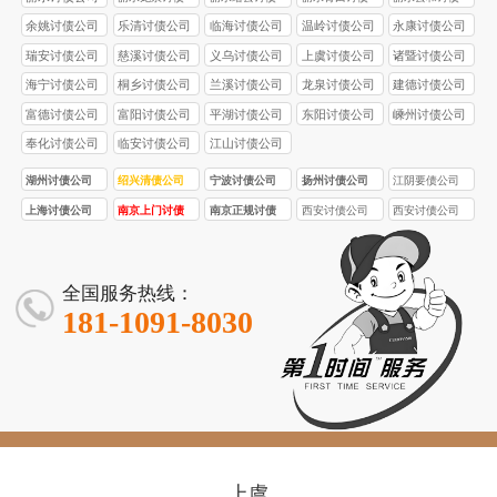
公司
公司
公司
公司
余姚讨债公司
乐清讨债公司
临海讨债公司
温岭讨债公司
永康讨债公司
瑞安讨债公司
慈溪讨债公司
义乌讨债公司
上虞讨债公司
诸暨讨债公司
海宁讨债公司
桐乡讨债公司
兰溪讨债公司
龙泉讨债公司
建德讨债公司
富德讨债公司
富阳讨债公司
平湖讨债公司
东阳讨债公司
嵊州讨债公司
奉化讨债公司
临安讨债公司
江山讨债公司
湖州讨债公司
绍兴清债公司
宁波讨债公司
扬州讨债公司
江阴要债公司
上海讨债公司
南京上门讨债
南京正规讨债
西安讨债公司
西安讨债公司
服务
公司
首选品牌！西
合法合规！西
安要债 / 收债公
安要债 / 收债公
司，10 年经
司，5 名持证法
全国服务热线：
验，5 亿 + 追
务，3000 + 案
181-1091-8030
回欠款
例零投诉
上虞