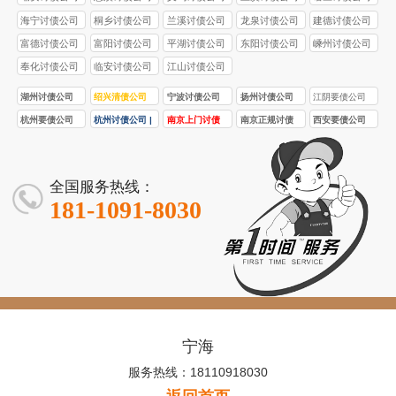
海宁讨债公司
桐乡讨债公司
兰溪讨债公司
龙泉讨债公司
建德讨债公司
富德讨债公司
富阳讨债公司
平湖讨债公司
东阳讨债公司
嵊州讨债公司
奉化讨债公司
临安讨债公司
江山讨债公司
湖州讨债公司
绍兴清债公司
宁波讨债公司
扬州讨债公司
江阴要债公司
杭州要债公司
杭州讨债公司 |
南京上门讨债
南京正规讨债
西安要债公司
正规合法 讨债 /
要债 / 收债服务
服务
公司
收债服务透明
专业团队 本地
解决各类债务
快速解决债务
全国服务热线：
难题
纠纷
181-1091-8030
宁海
服务热线：18110918030