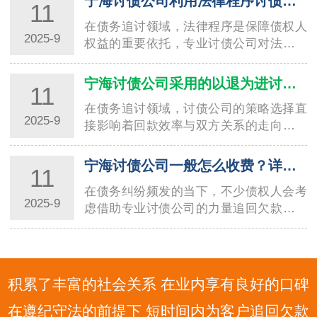
宁海讨债公司利用法律程序讨债的技巧与要点
11
在债务追讨领域，法律程序是保障债权人
2025-9
权益的重要依托，专业讨债公司对法律工
具的熟练运用，直接决定了回款效率与合
规性。温州讨债公司在长期服务本地企业
宁海讨债公司采用的以退为进讨债方法分析
11
与个人的过程中，积累了丰富的法律程序
在债务追讨领域，讨债公司的策略选择直
讨债经…
2025-9
接影响着回款效率与双方关系的走向。其
中，“以退为进” 作为一种兼具灵活性与策
略性的方法，被不少专业讨债公司广泛应
宁海讨债公司一般怎么收费？详细解读收费标准
11
用，温州讨债公司在这一方法的实践中便
在债务纠纷频发的当下，不少债权人会考
积…
2025-9
虑借助专业讨债公司的力量追回欠款，而
收费标准往往是大家关注的核心问题。不
同地区、不同规模的讨债公司收费模式存
在差异，宁波讨债公司作为当地债务催收
领域的…
积累了丰富的社会关系 在业内享有良好的口碑
在遵纪守法的前提下 短时间内为客户追回欠款