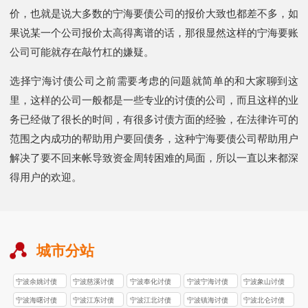
价，也就是说大多数的宁海要债公司的报价大致也都差不多，如
果说某一个公司报价太高得离谱的话，那很显然这样的宁海要账
公司可能就存在敲竹杠的嫌疑。
选择宁海讨债公司之前需要考虑的问题就简单的和大家聊到这
里，这样的公司一般都是一些专业的讨债的公司，而且这样的业
务已经做了很长的时间，有很多讨债方面的经验，在法律许可的
范围之内成功的帮助用户要回债务，这种宁海要债公司帮助用户
解决了要不回来帐导致资金周转困难的局面，所以一直以来都深
得用户的欢迎。
城市分站
宁波余姚讨债
宁波慈溪讨债
宁波奉化讨债
宁波宁海讨债
宁波象山讨债
公司
公司
公司
公司
公司
宁波海曙讨债
宁波江东讨债
宁波江北讨债
宁波镇海讨债
宁波北仑讨债