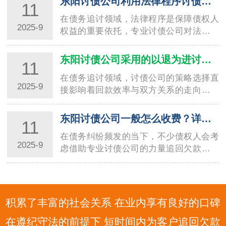
东阳讨债公司利用法律程序讨债的技巧与要点
11
在债务追讨领域，法律程序是保障债权人
2025-9
权益的重要依托，专业讨债公司对法律工
具的熟练运用，直接决定了回款效率与合
规性。温州讨债公司在长期服务本地企业
东阳讨债公司采用的以退为进讨债方法分析
11
与个人的过程中，积累了丰富的法律程序
在债务追讨领域，讨债公司的策略选择直
讨债经…
2025-9
接影响着回款效率与双方关系的走向。其
中，“以退为进” 作为一种兼具灵活性与策
略性的方法，被不少专业讨债公司广泛应
东阳讨债公司一般怎么收费？详细解读收费标准
11
用，温州讨债公司在这一方法的实践中便
在债务纠纷频发的当下，不少债权人会考
积…
2025-9
虑借助专业讨债公司的力量追回欠款，而
收费标准往往是大家关注的核心问题。不
同地区、不同规模的讨债公司收费模式存
在差异，宁波讨债公司作为当地债务催收
领域的…
积累了丰富的社会关系 在业内享有良好的口碑
在遵纪守法的前提下 短时间内为客户追回欠款