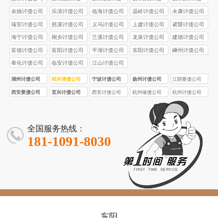
公司
公司
公司
公司
余姚讨债公司
乐清讨债公司
临海讨债公司
温岭讨债公司
永康讨债公司
瑞安讨债公司
慈溪讨债公司
义乌讨债公司
上虞讨债公司
诸暨讨债公司
海宁讨债公司
桐乡讨债公司
兰溪讨债公司
龙泉讨债公司
建德讨债公司
富德讨债公司
富阳讨债公司
平湖讨债公司
东阳讨债公司
嵊州讨债公司
奉化讨债公司
临安讨债公司
江山讨债公司
湖州讨债公司
绍兴清债公司
宁波讨债公司
扬州讨债公司
江阴要债公司
西安要债公司
宜兴讨债公司
西安讨债公司
杭州催债公司
杭州讨债公司
全国服务热线：
181-1091-8030
东阳