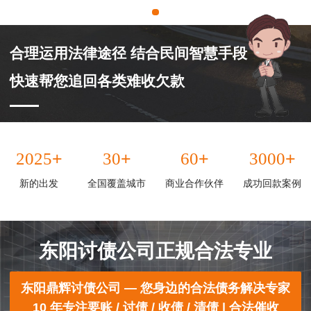
合理运用法律途径 结合民间智慧手段
快速帮您追回各类难收欠款
+
+
+
+
2025
30
60
3000
新的出发
全国覆盖城市
商业合作伙伴
成功回款案例
东阳讨债公司正规合法专业
东阳鼎辉讨债公司 — 您身边的合法债务解决专家
10 年专注要账 / 讨债 / 收债 / 清债 | 合法催收