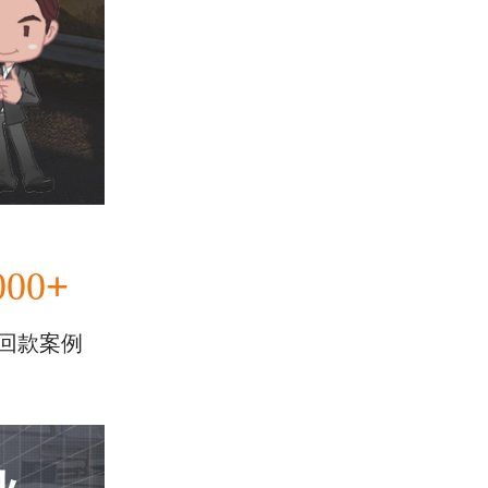
+
000
回款案例