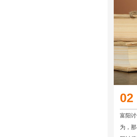
02
富阳讨
为，那