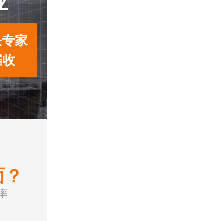
业
决专家
催收
面？
率