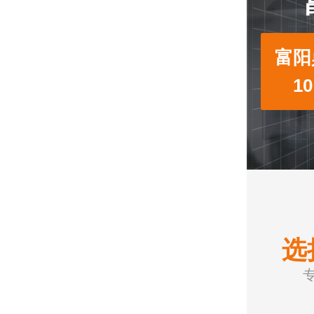
富阳
1
选