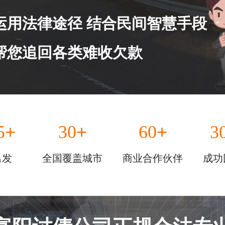
运用法律途径 结合民间智慧手段
帮您追回各类难收欠款
+
+
+
5
30
60
3
出发
全国覆盖城市
商业合作伙伴
成功