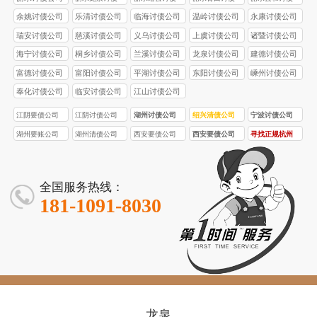
公司
公司
公司
公司
余姚讨债公司
乐清讨债公司
临海讨债公司
温岭讨债公司
永康讨债公司
瑞安讨债公司
慈溪讨债公司
义乌讨债公司
上虞讨债公司
诸暨讨债公司
海宁讨债公司
桐乡讨债公司
兰溪讨债公司
龙泉讨债公司
建德讨债公司
富德讨债公司
富阳讨债公司
平湖讨债公司
东阳讨债公司
嵊州讨债公司
奉化讨债公司
临安讨债公司
江山讨债公司
江阴要债公司
江阴讨债公司
湖州讨债公司
绍兴清债公司
宁波讨债公司
湖州要账公司
湖州清债公司
西安要债公司
西安要债公司
寻找正规杭州
专业催收 | 西安
口碑推荐 | 西安
讨债公司
讨债 + 收债公
讨债 + 收债公
司，15 年行业
司，欠款追回
全国服务热线：
经验，客户满
周期缩短
181-1091-8030
意度 98.5%
40%，收费透
明
龙泉