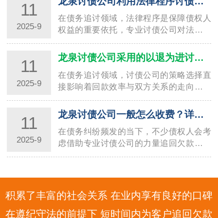
龙泉讨债公司利用法律程序讨债的技巧与要点
11
在债务追讨领域，法律程序是保障债权人
2025-9
权益的重要依托，专业讨债公司对法律工
具的熟练运用，直接决定了回款效率与合
规性。温州讨债公司在长期服务本地企业
龙泉讨债公司采用的以退为进讨债方法分析
11
与个人的过程中，积累了丰富的法律程序
在债务追讨领域，讨债公司的策略选择直
讨债经…
2025-9
接影响着回款效率与双方关系的走向。其
中，“以退为进” 作为一种兼具灵活性与策
略性的方法，被不少专业讨债公司广泛应
龙泉讨债公司一般怎么收费？详细解读收费标准
11
用，温州讨债公司在这一方法的实践中便
在债务纠纷频发的当下，不少债权人会考
积…
2025-9
虑借助专业讨债公司的力量追回欠款，而
收费标准往往是大家关注的核心问题。不
同地区、不同规模的讨债公司收费模式存
在差异，宁波讨债公司作为当地债务催收
领域的…
积累了丰富的社会关系 在业内享有良好的口碑
在遵纪守法的前提下 短时间内为客户追回欠款