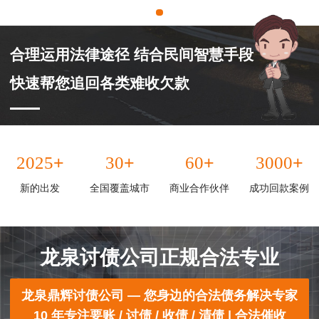
合理运用法律途径 结合民间智慧手段
快速帮您追回各类难收欠款
+
+
+
+
2025
30
60
3000
新的出发
全国覆盖城市
商业合作伙伴
成功回款案例
龙泉讨债公司正规合法专业
龙泉鼎辉讨债公司 — 您身边的合法债务解决专家
10 年专注要账 / 讨债 / 收债 / 清债 | 合法催收