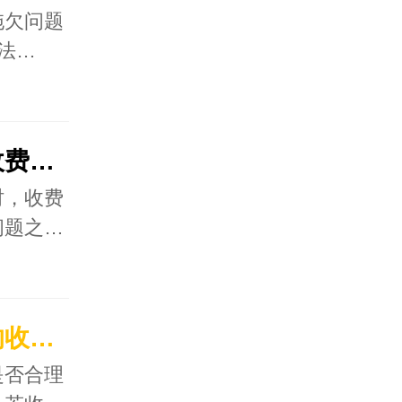
拖欠问题
法…
如何判断温州讨债公司收费是否合理？
时，收费
问题之…
如何判断宁波讨债公司的收费是否过高？
是否合理