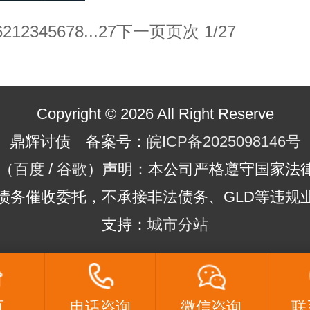
62
1
2
3
4
5
6
7
8
...27
下一页
页次 1/27
Copyright © 2026 All Right Reserve
鼎辉讨债 备案号：
皖ICP备2025098146号
（
百度
/
谷歌
）声明：本公司严格遵守国家法
债务催收委托，不承接非法债务、GLD等违规
支持：
城市分站
页
电话咨询
微信咨询
联