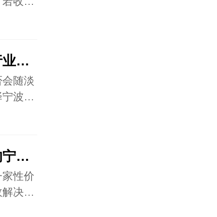
。若收…
讨债公司的收费是否受行业淡旺季影响？
否会随淡
择宁波…
如何选择一家性价比高的宁波讨债公司？
一家性价
效解决…