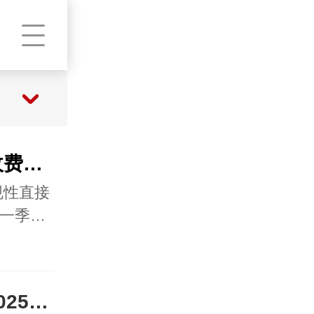
如何确保杭州讨债公司收费合法合规？4 重防线避坑
规性直接
第一季…
济南讨债公司合法吗？2025 年法律界定与合规判断指南