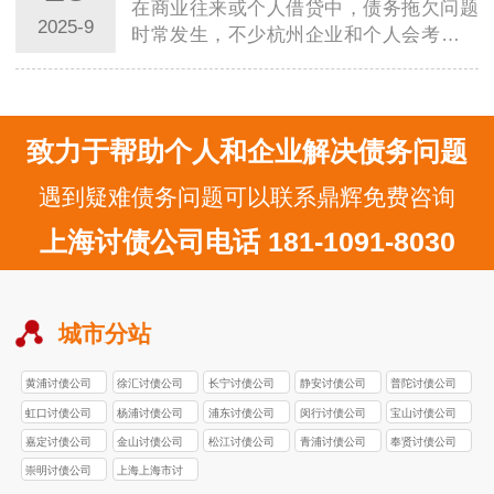
在商业往来或个人借贷中，债务拖欠问题
2025-9
时常发生，不少杭州企业和个人会考虑委
托专业机构处理，杭州讨债公司因此成为
许多人的…
致力于帮助个人和企业解决债务问题
遇到疑难债务问题可以联系鼎辉免费咨询
上海讨债公司电话 181-1091-8030
城市分站
黄浦讨债公司
徐汇讨债公司
长宁讨债公司
静安讨债公司
普陀讨债公司
虹口讨债公司
杨浦讨债公司
浦东讨债公司
闵行讨债公司
宝山讨债公司
嘉定讨债公司
金山讨债公司
松江讨债公司
青浦讨债公司
奉贤讨债公司
崇明讨债公司
上海上海市讨
债公司