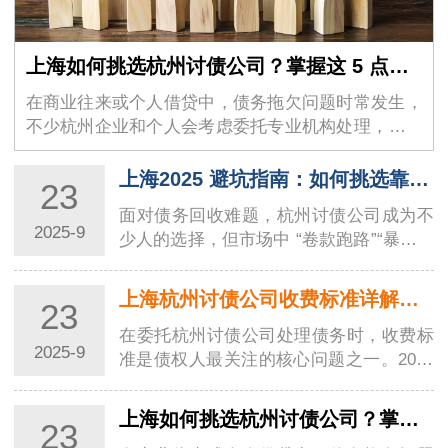
上海如何挑选杭州讨债公司？掌握这 5 点，合法高效解决债务问题
在商业往来或个人借贷中，债务拖欠问题时常发生，
不少杭州企业和个人会考虑委托专业机构处理，杭州
讨债公司因此成为许多人的…
上海2025 避坑指南：如何挑选靠谱的杭州讨债公司？6 步甄别合规机构
23
面对债务回收难题，杭州讨债公司成为不
2025-9
少人的选择，但市场中 “卷款跑路”“暴力催
收” 等乱象频发 —— 有债权人付了
2200…
上海杭州讨债公司收费标准详解：2025 新规下的费用体系与合规指南
23
在委托杭州讨债公司处理债务时，收费标
2025-9
准是债权人最关注的核心问题之一。2025
年杭州市发布《商账追收服务收费指导规
范》后…
上海如何挑选杭州讨债公司？掌握这 5 点，合法高效解决债务问题
23