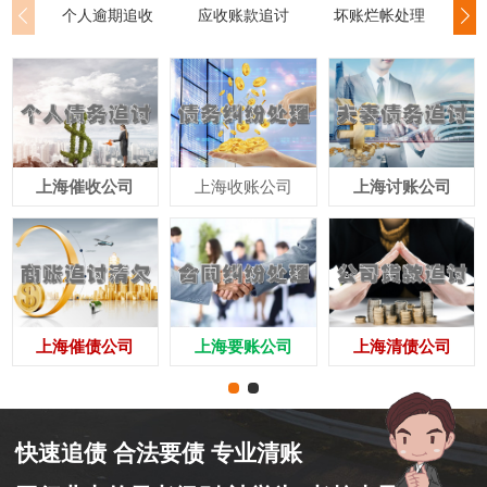
个人逾期追收
应收账款追讨
坏账烂帐处理
公
上海催收公司
上海收账公司
上海讨账公司
上海催债公司
上海要账公司
上海清债公司
快速追债 合法要债 专业清账